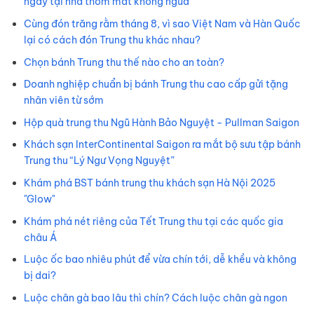
ngay tại nhà thơm mát không ngứa
Cùng đón trăng rằm tháng 8, vì sao Việt Nam và Hàn Quốc
lại có cách đón Trung thu khác nhau?
Chọn bánh Trung thu thế nào cho an toàn?
Doanh nghiệp chuẩn bị bánh Trung thu cao cấp gửi tặng
nhân viên từ sớm
Hộp quà trung thu Ngũ Hành Bảo Nguyệt - Pullman Saigon
Khách sạn InterContinental Saigon ra mắt bộ sưu tập bánh
Trung thu “Lý Ngư Vọng Nguyệt”
Khám phá BST bánh trung thu khách sạn Hà Nội 2025
"Glow"
Khám phá nét riêng của Tết Trung thu tại các quốc gia
châu Á
Luộc ốc bao nhiêu phút để vừa chín tới, dễ khều và không
bị dai?
Luộc chân gà bao lâu thì chín? Cách luộc chân gà ngon