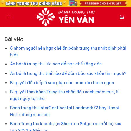
Bỏ
qua
nội
dung
Bài viết
6 nhóm người nên hạn chế ăn bánh trung thu nhất định phải
biết
Ăn bánh trung thu lúc nào để hạn chế tăng cân
Ăn bánh trung thu thế nào để đảm bảo sức khỏe tim mạch?
Bí quyết đầu bếp 5 sao giúp các món xào thơm ngon
Bí quyết làm bánh Trung thu nhân đậu xanh mềm mịn, ít
ngọt ngay tại nhà
Bánh trung thu InterContinental Landmark72 hay Hanoi
Hotel đáng mua hơn
Bánh Trung thu khách sạn Sheraton Saigon ra mắt bộ sưu
tập 2022 - Nhìn lại