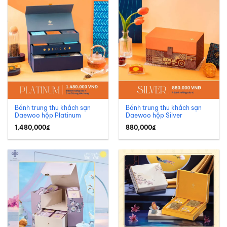
thái dịch vụ của khách sạn Daewoo Hà Nội, một trong những
khách sạn 5 sao nổi tiếng và lâu đời tại thủ đô. Thương hiệu
này được biết đến rộng rãi trong lĩnh vực lưu trú, hội nghị, tiệc
cưới và ẩm thực cao cấp.
Bánh trung thu khách sạn
Bánh trung thu khách sạn
Daewoo hộp Platinum
Daewoo hộp Silver
1,480,000
₫
880,000
₫
Khách sạn Daewoo Hà Nội bể bơi