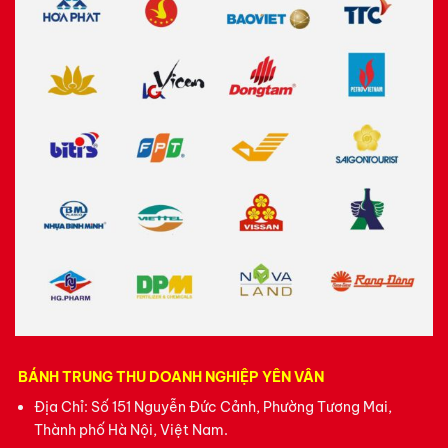
Khách sạn Daewoo Hà Nội
Các yếu tố tạo nên uy tín thương hiệu
Khách sạn 5 sao quốc tế
Nhiều năm hoạt động tại Hà Nội
Tệp khách hàng doanh nhân lớn
Thường xuyên phục vụ sự kiện ngoại giao
BÁNH TRUNG THU DOANH NGHIỆP YÊN VÂN
Được nhiều doanh nghiệp biết đến
Địa Chỉ: Số 151 Nguyễn Đức Cảnh, Phường Tương Mai,
Thành phố Hà Nội, Việt Nam.
Chính nền tảng thương hiệu này góp phần tạo niềm tin cho