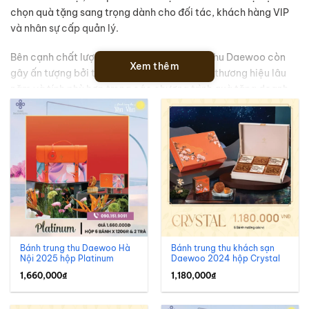
chọn quà tặng sang trọng dành cho đối tác, khách hàng VIP
và nhân sự cấp quản lý.
Bên cạnh chất lượng bánh, hộp bánh trung thu Daewoo còn
Xem thêm
gây ấn tượng bởi thiết kế chỉn chu, hình ảnh thương hiệu lâu
năm và tính phù hợp trong các chương trình quà tặng doanh
nghiệp. Đây là lý do nhiều đơn vị thường đưa Daewoo vào
danh sách cân nhắc cùng với Sheraton, Marriott hay
InterContinental mỗi dịp Trung Thu.
Đối với cá nhân yêu thích bánh khách sạn hoặc doanh nghiệp
đang tìm kiếm hộp quà cao cấp, bánh trung thu Daewoo là
thương hiệu đáng để tham khảo.
Bánh trung thu Daewoo Hà
Bánh trung thu khách sạn
Nội 2025 hộp Platinum
Daewoo 2024 hộp Crystal
1,660,000
₫
1,180,000
₫