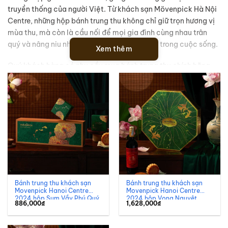
truyền thống của người Việt. Từ khách sạn Mövenpick Hà Nội
Centre, những hộp bánh trung thu không chỉ giữ trọn hương vị
mùa thu, mà còn là cầu nối để mọi gia đình cùng nhau trân
quý và nâng niu những khoảnh khắc quý báu trong cuộc sống.
Xem thêm
Quý khách hàng có nhu cầu mua bánh trung thu chính hãng
có thể Inbox ngay để nhận báo giá, hoặc liên hệ với chúng
tôi:
Fanpage:
https://www.facebook.com/banhtrungthudoanhng
Website:
https://banhtrungthuyenvan.com
Hotline: 0945.822.191 – 090.151.9091
Email: banhtrungthuyenvan@gmail.com
Bánh trung thu khách sạn
Bánh trung thu khách sạn
Movenpick Hanoi Centre
Movenpick Hanoi Centre
2024 hộp Sum Vầy Phú Quý
2024 hộp Vọng Nguyệt
886,000
₫
1,628,000
₫
Đoàn Viên