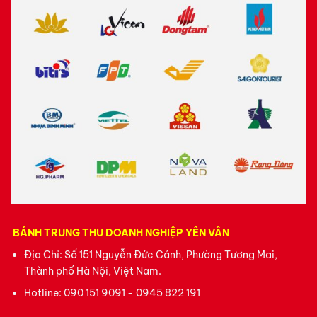
BÁNH TRUNG THU DOANH NGHIỆP YÊN VÂN
Địa Chỉ: Số 151 Nguyễn Đức Cảnh, Phường Tương Mai,
Thành phố Hà Nội, Việt Nam.
Hotline:
090 151 9091 - 0945 822 191