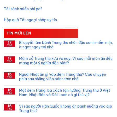
Tải sách miễn phí pdf
Hộp quà Tết ngoại nhập uy tín
TIN MỚI LÊN
17
Bí quyết làm bánh Trung thu nhân đậu xanh mềm mịn,
Th6
ít ngọt ngay tại nhà
Không
có
17
Mâm cỗ Trung thu xưa và nay: Vì sao mỗi món ăn đều
bình
Th6
luận
mang một ý nghĩa đặc biệt?
ở
Bí
Không
quyết
có
15
làm
Người Nhật ăn gì vào đêm Trung thu? Câu chuyện
bình
bánh
Th6
luận
phía sau những viên bánh tròn nhỏ
Trung
ở
thu
Mâm
Không
nhân
cỗ
có
15
đậu
Trung
Một đêm trăng, ba cách tận hưởng: Trung thu ở Việt
bình
xanh
thu
Th6
luận
Nam, Nhật Bản và Đài Loan có gì thú vị?
mềm
xưa
ở
mịn,
và
Người
Không
ít
nay:
Nhật
có
ngọt
15
Vì
ăn
Vì sao người Hàn Quốc không ăn bánh nướng vào dịp
bình
ngay
sao
gì
Th6
luận
Trung thu?
tại
mỗi
vào
ở
nhà
món
đêm
Một
Không