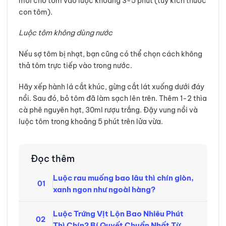
mới cho tôm vào luộc khoảng 3-5 phút (tùy kích thước
con tôm).
Luộc tôm không dùng nước
Nếu sợ tôm bị nhạt, bạn cũng có thể chọn cách không
thả tôm trực tiếp vào trong nước.
Hãy xếp hành lá cắt khúc, gừng cắt lát xuống dưới đáy
nồi. Sau đó, bỏ tôm đã làm sạch lên trên. Thêm 1-2 thìa
cà phê nguyên hạt, 30ml rượu trắng. Đậy vung nồi và
luộc tôm trong khoảng 5 phút trên lửa vừa.
Đọc thêm
Luộc rau muống bao lâu thì chín giòn,
01
xanh ngon như ngoài hàng?
Luộc Trứng Vịt Lộn Bao Nhiêu Phút
02
Thì Chín? Bí Quyết Chuẩn Nhất Từ