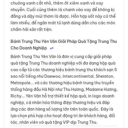
chuông xanh cắt nhỏ, thêm ớt xiêm xanh và xay
nhuyễn. Cuối cùng thêm lá chanh vào xay để không bị
đắng và dậy mùi thơm là được. Hỗn hợp sốt này có thể
làm nhiều, để ngăn mát tủ lạnh dùng dần cho các món
chấm hải sản rất tiện.
Bánh Trung Thu Yên Vân Giải Pháp Quà Tặng Trung Thu
Cho Doanh Nghiệp
Bánh Trung Thu Yên Vân là đơn vị cung cấp giải pháp
quà tặng Trung Thu doanh nghiệp với đa dạng hộp quà
cao cấp từ các thương hiệu bánh trung thu khách sạn 5
sao nổi tiếng như Daewoo, Intercontinental, Sheraton,
Metropole... và các thương hiệu bánh trung thu truyền
thống hàng đầu Hà Nội như Thu Hương, Madame Hương,
Richy... Yên Vân hỗ trợ thiết kế hộp quà, in logo doanh
nghiệp, cá nhân hóa thông điệp thương hiệu và đáp
ứng các đơn hàng số lượng lớn trên toàn quốc. Đây là
lựa chọn phù hợp cho hoạt động tri ân khách hàng, đối
tác, nhân viên và quà tặng VIP dịp Trung Thu.