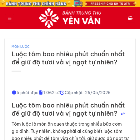
Bỏ
qua
nội
dung
MÓN LUỘC
Luộc tôm bao nhiêu phút chuẩn nhất
để giữ độ tươi và vị ngọt tự nhiên?
5 phút đọc
1.062 từ
Cập nhật: 26/05/2026
Luộc tôm bao nhiêu phút chuẩn nhất
để giữ độ tươi và vị ngọt tự nhiên?
Tôm luộc là món ăn quen thuộc trong nhiều bữa cơm
gia đình. Tuy nhiên, không phải ai cũng biết luộc tôm
bao nhiêu phút để tôm vừa chín tới, giữ được độ ngọt tự