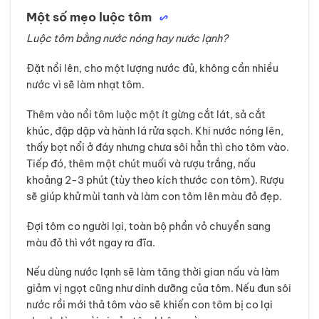
Một số mẹo luộc tôm
Luộc tôm bằng nước nóng hay nước lạnh?
Đặt nồi lên, cho một lượng nước đủ, không cần nhiều
nước vì sẽ làm nhạt tôm.
Thêm vào nồi tôm luộc một ít gừng cắt lát, sả cắt
khúc, đập dập và hành lá rửa sạch. Khi nước nóng lên,
thấy bọt nổi ở đáy nhưng chưa sôi hẳn thì cho tôm vào.
Tiếp đó, thêm một chút muối và rượu trắng, nấu
khoảng 2-3 phút (tùy theo kích thước con tôm). Rượu
sẽ giúp khử mùi tanh và làm con tôm lên màu đỏ đẹp.
Đợi tôm co người lại, toàn bộ phần vỏ chuyển sang
màu đỏ thì vớt ngay ra đĩa.
Nếu dùng nước lạnh sẽ làm tăng thời gian nấu và làm
giảm vị ngọt cũng như dinh dưỡng của tôm. Nếu đun sôi
nước rồi mới thả tôm vào sẽ khiến con tôm bị co lại