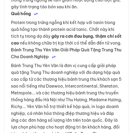
gây tình trạng táo bón sau khi ăn.
Quả hồng
Protein trong trứng ngỗng khi kết hợp với tanin trong
quả hồng tạo thành protein acid tanic. Chất này khi
tích tụ trong dạ dày
gây ra cơn đau bụng, thậm chí sốt
cao
nếu không chữa trị kịp thời có thể dẫn đến tử vong.
Bánh Trung Thu Yên Vân Giải Pháp Quà Tặng Trung Thu
Cho Doanh Nghiệp
Bánh Trung Thu Yên Vân là đơn vị cung cấp giải pháp
quà tặng Trung Thu doanh nghiệp với đa dạng hộp quà
cao cấp từ các thương hiệu bánh trung thu khách sạn 5
sao nổi tiếng như Daewoo, Intercontinental, Sheraton,
Metropole... và các thương hiệu bánh trung thu truyền
thống hàng đầu Hà Nội như Thu Hương, Madame Hương,
Richy... Yên Vân hỗ trợ thiết kế hộp quà, in logo doanh
nghiệp, cá nhân hóa thông điệp thương hiệu và đáp
ứng các đơn hàng số lượng lớn trên toàn quốc. Đây là
lựa chọn phù hợp cho hoạt động tri ân khách hàng, đối