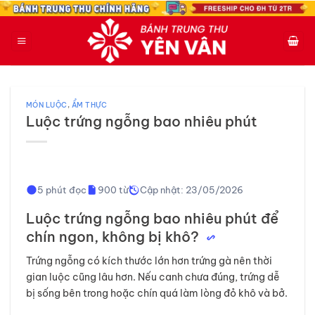
Bỏ
qua
nội
dung
MÓN LUỘC
,
ẨM THỰC
Luộc trứng ngỗng bao nhiêu phút
5 phút đọc
900 từ
Cập nhật: 23/05/2026
Luộc trứng ngỗng bao nhiêu phút để
chín ngon, không bị khô?
Trứng ngỗng có kích thước lớn hơn trứng gà nên thời
gian luộc cũng lâu hơn. Nếu canh chưa đúng, trứng dễ
bị sống bên trong hoặc chín quá làm lòng đỏ khô và bở.