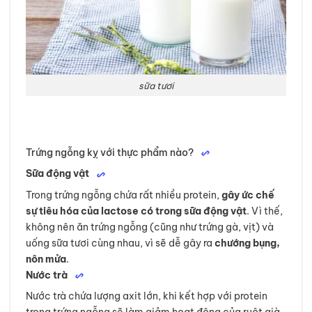
sữa tươi
Trứng ngỗng kỵ với thực phẩm nào?
Sữa động vật
Trong trứng ngỗng chứa rất nhiều protein,
gây ức chế
sự tiêu hóa của lactose có trong sữa động vật
. Vì thế,
không nên ăn trứng ngỗng (cũng như trứng gà, vịt) và
uống sữa tươi cùng nhau, vì sẽ dễ gây ra
chướng bụng,
nôn mửa
.
Nước trà
Nước trà chứa lượng axit lớn, khi kết hợp với protein
trong trứng ngỗng sẽ làm giảm hoạt động của ruột già,