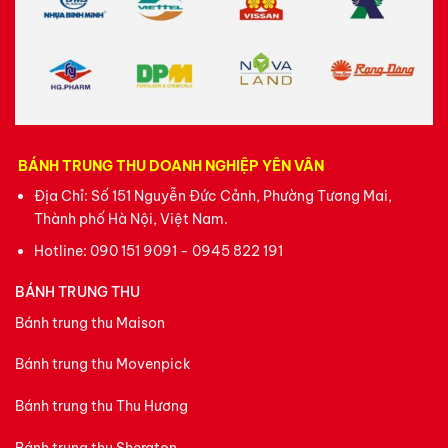
BÁNH TRUNG THU DOANH NGHIỆP YÊN VÂN
Địa Chỉ: Số 151 Nguyễn Đức Cảnh, Phường Tương Mai,
Thành phố Hà Nội, Việt Nam.
Hotline:
090 151 9091 - 0945 822 191
BÁNH TRUNG THU
Bánh trung thu Maison
Bánh trung thu Movenpick
Bánh trung thu Thu Hương
Bánh trung thu Sheraton