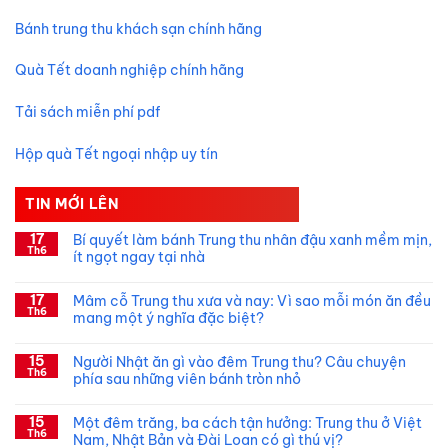
Bánh trung thu khách sạn chính hãng
Quà Tết doanh nghiệp chính hãng
Tải sách miễn phí pdf
Hộp quà Tết ngoại nhập uy tín
TIN MỚI LÊN
17
Bí quyết làm bánh Trung thu nhân đậu xanh mềm mịn,
Th6
ít ngọt ngay tại nhà
Không
có
17
Mâm cỗ Trung thu xưa và nay: Vì sao mỗi món ăn đều
bình
Th6
luận
mang một ý nghĩa đặc biệt?
ở
Bí
Không
quyết
có
15
làm
Người Nhật ăn gì vào đêm Trung thu? Câu chuyện
bình
bánh
Th6
luận
phía sau những viên bánh tròn nhỏ
Trung
ở
thu
Mâm
Không
nhân
cỗ
có
15
đậu
Trung
Một đêm trăng, ba cách tận hưởng: Trung thu ở Việt
bình
xanh
thu
Th6
luận
Nam, Nhật Bản và Đài Loan có gì thú vị?
mềm
xưa
ở