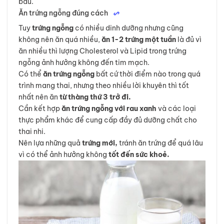
bầu.
Ăn trứng ngỗng đúng cách
Tuy
trứng ngỗng
có nhiều dinh dưỡng nhưng cũng
không nên ăn quá nhiều,
ăn 1-2 trứng một tuần
là đủ vì
ăn nhiều thì lượng Cholesterol và Lipid trong trứng
ngỗng ảnh hưởng không đến tim mạch.
Có thể
ăn trứng ngỗng
bất cứ thời điểm nào trong quá
trình mang thai, nhưng theo nhiều lời khuyên thì tốt
nhất nên ăn
từ thàng thứ 3 trở đi.
Cần kết hợp
ăn trứng ngỗng với rau xanh
và các loại
thực phẩm khác để cung cấp đầy đủ dưỡng chất cho
thai nhi.
Nên lựa những quả
trứng mới,
tránh ăn trứng để quá lâu
vì có thể ảnh hưởng không
tốt
đến sức khoẻ.