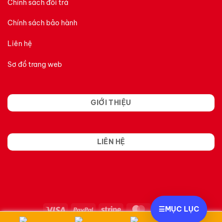
Chính sách đổi trả
Chính sách bảo hành
Liên hệ
Sơ đồ trang web
GIỚI THIỆU
LIÊN HỆ
☰
MỤC LỤC
Visa
PayPal
Stripe
MasterCard
Cash
On