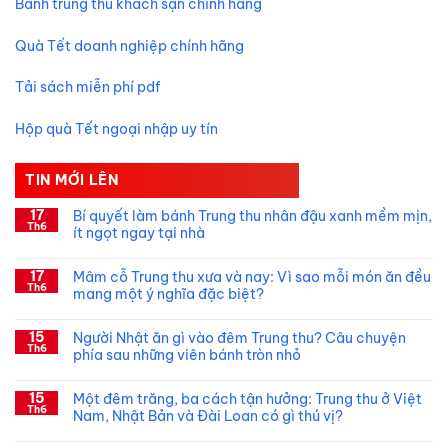
Bánh trung thu khách sạn chính hãng
Quà Tết doanh nghiệp chính hãng
Tải sách miễn phí pdf
Hộp quà Tết ngoại nhập uy tín
TIN MỚI LÊN
17
Bí quyết làm bánh Trung thu nhân đậu xanh mềm mịn,
Th6
ít ngọt ngay tại nhà
Không
có
17
Mâm cỗ Trung thu xưa và nay: Vì sao mỗi món ăn đều
bình
Th6
luận
mang một ý nghĩa đặc biệt?
ở
Bí
Không
quyết
có
15
làm
Người Nhật ăn gì vào đêm Trung thu? Câu chuyện
bình
bánh
Th6
luận
phía sau những viên bánh tròn nhỏ
Trung
ở
thu
Mâm
Không
nhân
cỗ
có
15
đậu
Trung
Một đêm trăng, ba cách tận hưởng: Trung thu ở Việt
bình
xanh
thu
Th6
luận
Nam, Nhật Bản và Đài Loan có gì thú vị?
mềm
xưa
ở
mịn,
và
Người
Không
ít
nay:
Nhật
có