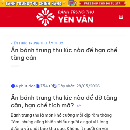
Bỏ
qua
nội
dung
KIẾN THỨC TRUNG THU
,
ẨM THỰC
Ăn bánh trung thu lúc nào để hạn chế
tăng cân
4 phút đọc
754 từ
Cập nhật: 28/05/2026
Ăn bánh trung thu lúc nào để đỡ tăng
cân, hạn chế tích mỡ?
Bánh trung thu là món khó cưỡng mỗi dịp rằm tháng
Tám, nhưng cũng khiến nhiều người e ngại vì lượng
đường và chất béo khá cao. Không ít người ăn vài