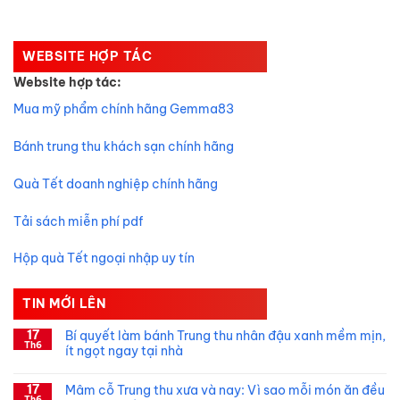
WEBSITE HỢP TÁC
Website hợp tác:
Mua mỹ phẩm chính hãng Gemma83
Bánh trung thu khách sạn chính hãng
Quà Tết doanh nghiệp chính hãng
Tải sách miễn phí pdf
Hộp quà Tết ngoại nhập uy tín
TIN MỚI LÊN
17
Bí quyết làm bánh Trung thu nhân đậu xanh mềm mịn,
Th6
ít ngọt ngay tại nhà
Không
có
17
Mâm cỗ Trung thu xưa và nay: Vì sao mỗi món ăn đều
bình
Th6