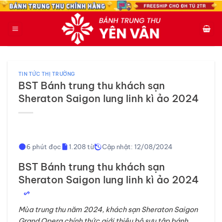
Bỏ
qua
nội
dung
TIN TỨC THỊ TRƯỜNG
BST Bánh trung thu khách sạn
Sheraton Saigon lung linh kì ảo 2024
6 phút đọc
1.208 từ
Cập nhật: 12/08/2024
BST Bánh trung thu khách sạn
Sheraton Saigon lung linh kì ảo 2024
Mùa trung thu năm 2024, khách sạn Sheraton Saigon
Grand Opera chính thức giới thiệu bộ sưu tập bánh