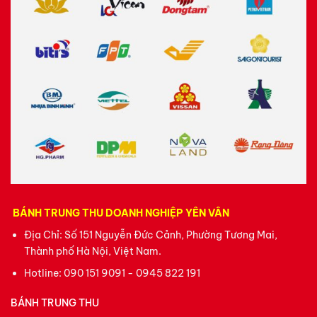
BÁNH TRUNG THU DOANH NGHIỆP YÊN VÂN
Địa Chỉ: Số 151 Nguyễn Đức Cảnh, Phường Tương Mai,
Thành phố Hà Nội, Việt Nam.
Hotline:
090 151 9091 - 0945 822 191
BÁNH TRUNG THU