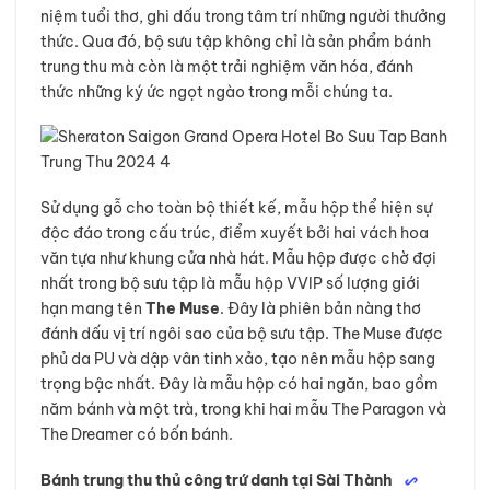
niệm tuổi thơ, ghi dấu trong tâm trí những người thưởng
thức. Qua đó, bộ sưu tập không chỉ là sản phẩm bánh
trung thu mà còn là một trải nghiệm văn hóa, đánh
thức những ký ức ngọt ngào trong mỗi chúng ta.
Sử dụng gỗ cho toàn bộ thiết kế, mẫu hộp thể hiện sự
độc đáo trong cấu trúc, điểm xuyết bởi hai vách hoa
văn tựa như khung cửa nhà hát. Mẫu hộp được chờ đợi
nhất trong bộ sưu tập là mẫu hộp VVIP số lượng giới
hạn mang tên
The Muse
. Đây là phiên bản nàng thơ
đánh dấu vị trí ngôi sao của bộ sưu tập. The Muse được
phủ da PU và dập vân tinh xảo, tạo nên mẫu hộp sang
trọng bậc nhất. Đây là mẫu hộp có hai ngăn, bao gồm
năm bánh và một trà, trong khi hai mẫu The Paragon và
The Dreamer có bốn bánh.
Bánh trung thu thủ công trứ danh tại Sài Thành