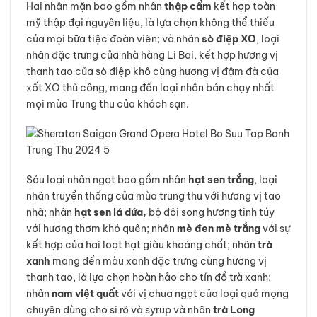
Hai nhân mặn bao gồm nhân
thập cẩm
kết hợp toàn
mỹ thập đại nguyên liệu, là lựa chọn không thể thiếu
của mọi bữa tiệc đoàn viên; và nhân
sò điệp XO
, loại
nhân đặc trưng của nhà hàng Li Bai, kết hợp hương vị
thanh tao của sò điệp khô cùng hương vị đậm đà của
xốt XO thủ công, mang đến loại nhân bán chạy nhất
mọi mùa Trung thu của khách sạn.
Sáu loại nhân ngọt bao gồm nhân
hạt sen trắng
, loại
nhân truyền thống của mùa trung thu với hương vị tao
nhã; nhân
hạt sen lá dứa,
bộ đôi song hương tinh túy
với hương thơm khó quên; nhân
mè đen mè trắng
với sự
kết hợp của hai loạt hạt giàu khoáng chất; nhân
trà
xanh
mang đến màu xanh đặc trưng cùng hương vị
thanh tao, là lựa chọn hoàn hảo cho tín đồ trà xanh;
nhân
nam việt quất
với vị chua ngọt của loại quả mọng
chuyên dùng cho si rô và syrup và nhân
trà Long