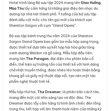
Hotel trình làng Bộ sưu tập 2024 mang tên
Giao Hưởng
Mùa Thu
lấy cảm hứng từ những giai điệu âm nhạc du
dương tại nhà hát thành phố. Ý tưởng của bộ sưu tập
đánh dấu cột mốc cho tên gọi mới của khách sạn
Sheraton Saigon với cụm “Grand Opera”.
Bộ sưu tập bánh trung thu năm 2024 của Sheraton
Saigon Grand Opera bao gồm ba mẫu hộp sang trọng,
được thiết kế dựa trên sự kết hợp hài hòa giữa tông
xanh dương Weldon và gỗ sáng. Mẫu hộp đầu tiên,
mang tên
The Paragon
, đại diện cho phiên bản cổ
điển, thể hiện sự trường tồn của thiết kế với hình dáng
chữ nhật truyền thống, được khéo léo hoàn thiện bằng
khung gỗ và giấy mỹ thuật dập nổi, tạo nên một tác
phẩm nghệ thuật tinh tế.
Mẫu hộp thứ hai,
The Dreamer
, là phiên bản cách tân,
mang đến một cái nhìn sáng tạo và độc đáo. The
Dreamer được lấy cảm hứng từ hình ảnh chiếc đèn lồng
trung thu, kết hợp với âm thanh hoài niệm của những kỷ