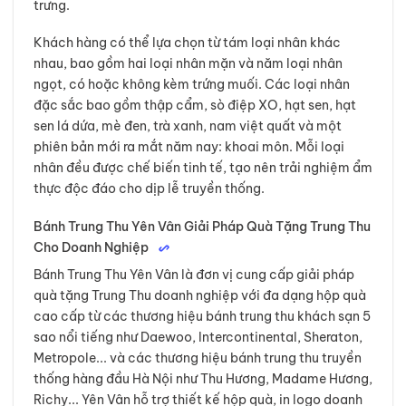
trưng.
Khách hàng có thể lựa chọn từ tám loại nhân khác
nhau, bao gồm hai loại nhân mặn và năm loại nhân
ngọt, có hoặc không kèm trứng muối. Các loại nhân
đặc sắc bao gồm thập cẩm, sò điệp XO, hạt sen, hạt
sen lá dứa, mè đen, trà xanh, nam việt quất và một
phiên bản mới ra mắt năm nay: khoai môn. Mỗi loại
nhân đều được chế biến tinh tế, tạo nên trải nghiệm ẩm
thực độc đáo cho dịp lễ truyền thống.
Bánh Trung Thu Yên Vân Giải Pháp Quà Tặng Trung Thu
Cho Doanh Nghiệp
Bánh Trung Thu Yên Vân là đơn vị cung cấp giải pháp
quà tặng Trung Thu doanh nghiệp với đa dạng hộp quà
cao cấp từ các thương hiệu bánh trung thu khách sạn 5
sao nổi tiếng như Daewoo, Intercontinental, Sheraton,
Metropole... và các thương hiệu bánh trung thu truyền
thống hàng đầu Hà Nội như Thu Hương, Madame Hương,
Richy... Yên Vân hỗ trợ thiết kế hộp quà, in logo doanh