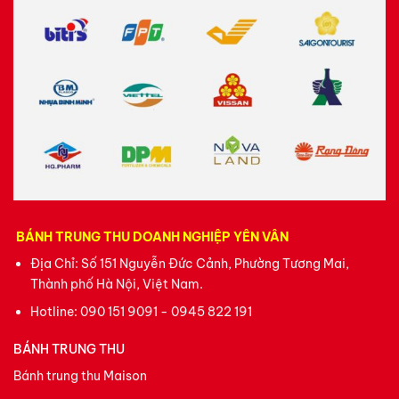
BÁNH TRUNG THU DOANH NGHIỆP YÊN VÂN
Địa Chỉ: Số 151 Nguyễn Đức Cảnh, Phường Tương Mai,
Thành phố Hà Nội, Việt Nam.
Hotline:
090 151 9091 - 0945 822 191
BÁNH TRUNG THU
Bánh trung thu Maison