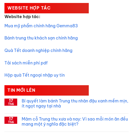
WEBSITE HỢP TÁC
Website hợp tác:
Mua mỹ phẩm chính hãng Gemma83
Bánh trung thu khách sạn chính hãng
Quà Tết doanh nghiệp chính hãng
Tải sách miễn phí pdf
Hộp quà Tết ngoại nhập uy tín
TIN MỚI LÊN
17
Bí quyết làm bánh Trung thu nhân đậu xanh mềm mịn,
Th6
ít ngọt ngay tại nhà
Không
có
17
Mâm cỗ Trung thu xưa và nay: Vì sao mỗi món ăn đều
bình
Th6
luận
mang một ý nghĩa đặc biệt?
ở
Bí
Không
quyết