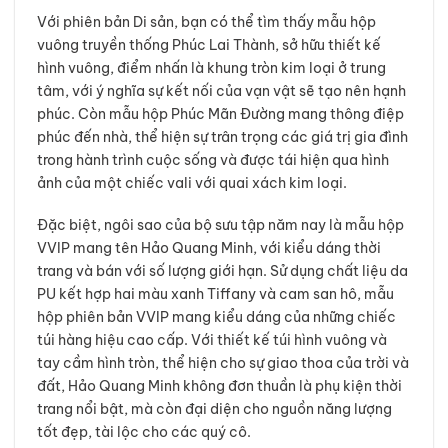
Với phiên bản Di sản, bạn có thể tìm thấy mẫu hộp
vuông truyền thống Phúc Lai Thành, sở hữu thiết kế
hình vuông, điểm nhấn là khung tròn kim loại ở trung
tâm, với ý nghĩa sự kết nối của vạn vật sẽ tạo nên hạnh
phúc. Còn mẫu hộp Phúc Mãn Đường mang thông điệp
phúc đến nhà, thể hiện sự trân trọng các giá trị gia đình
trong hành trình cuộc sống và được tái hiện qua hình
ảnh của một chiếc vali với quai xách kim loại.
Đặc biệt, ngôi sao của bộ sưu tập năm nay là mẫu hộp
VVIP mang tên Hảo Quang Minh, với kiểu dáng thời
trang và bán với số lượng giới hạn. Sử dụng chất liệu da
PU kết hợp hai màu xanh Tiffany và cam san hô, mẫu
hộp phiên bản VVIP mang kiểu dáng của những chiếc
túi hàng hiệu cao cấp. Với thiết kế túi hình vuông và
tay cầm hình tròn, thể hiện cho sự giao thoa của trời và
đất, Hảo Quang Minh không đơn thuần là phụ kiện thời
trang nổi bật, mà còn đại diện cho nguồn năng lượng
tốt đẹp, tài lộc cho các quý cô.