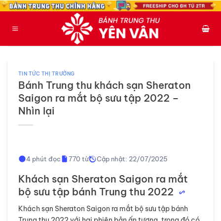
Bỏ
qua
nội
dung
TIN TỨC THỊ TRƯỜNG
Bánh Trung thu khách sạn Sheraton
Saigon ra mắt bộ sưu tập 2022 –
Nhìn lại
4 phút đọc
770 từ
Cập nhật: 22/07/2025
Khách sạn Sheraton Saigon ra mắt
bộ sưu tập bánh Trung thu 2022
Khách sạn Sheraton Saigon ra mắt bộ sưu tập bánh
Trung thu 2022 với hai phiên bản ấn tượng, trong đó có