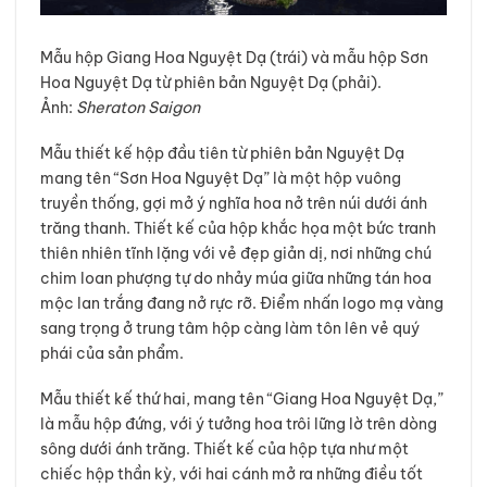
Mẫu hộp Giang Hoa Nguyệt Dạ (trái) và mẫu hộp Sơn
Hoa Nguyệt Dạ từ phiên bản Nguyệt Dạ (phải).
Ảnh:
Sheraton Saigon
Mẫu thiết kế hộp đầu tiên từ phiên bản Nguyệt Dạ
mang tên “Sơn Hoa Nguyệt Dạ” là một hộp vuông
truyền thống, gợi mở ý nghĩa hoa nở trên núi dưới ánh
trăng thanh. Thiết kế của hộp khắc họa một bức tranh
thiên nhiên tĩnh lặng với vẻ đẹp giản dị, nơi những chú
chim loan phượng tự do nhảy múa giữa những tán hoa
mộc lan trắng đang nở rực rỡ. Điểm nhấn logo mạ vàng
sang trọng ở trung tâm hộp càng làm tôn lên vẻ quý
phái của sản phẩm.
Mẫu thiết kế thứ hai, mang tên “Giang Hoa Nguyệt Dạ,”
là mẫu hộp đứng, với ý tưởng hoa trôi lững lờ trên dòng
sông dưới ánh trăng. Thiết kế của hộp tựa như một
chiếc hộp thần kỳ, với hai cánh mở ra những điều tốt