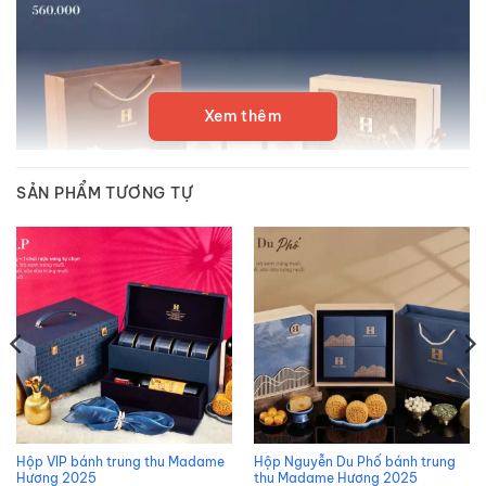
Xem thêm
SẢN PHẨM TƯƠNG TỰ
Hộp Hàng Đường Phố bánh trung thu Madame Hương 2025
BÁNH TRUNG THU YÊN VÂN CAM KẾT:
Xuất hóa đơn VAT đầy đủ
Date bánh tươi mới nhất
Chiết khấu cao cho các đơn hàng công ty – doanh nghiệp
Giao bánh toàn quốc, miễn ship các quận nội thành từ 10
Hộp VIP bánh trung thu Madame
Hộp Nguyễn Du Phố bánh trung
hộp
Hương 2025
thu Madame Hương 2025