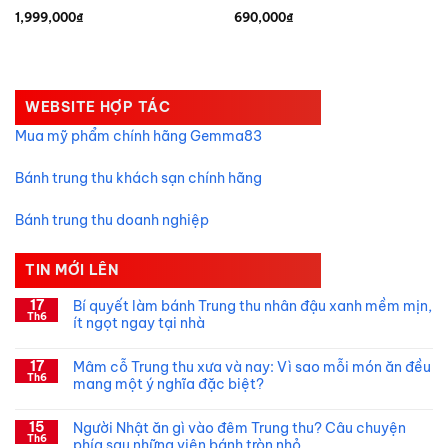
1,999,000
₫
690,000
₫
Miễn phí in logo doanh nghiệp
Hotline đặt bánh 24/24 : 090.151.9091 – 0945.822.191
WEBSITE HỢP TÁC
Mua mỹ phẩm chính hãng Gemma83
Bánh trung thu khách sạn chính hãng
Bánh trung thu doanh nghiệp
TIN MỚI LÊN
17
Bí quyết làm bánh Trung thu nhân đậu xanh mềm mịn,
Th6
ít ngọt ngay tại nhà
Không
có
17
Mâm cỗ Trung thu xưa và nay: Vì sao mỗi món ăn đều
bình
Th6
luận
mang một ý nghĩa đặc biệt?
ở
Bí
Không
quyết
có
15
làm
Người Nhật ăn gì vào đêm Trung thu? Câu chuyện
bình
bánh
Th6
luận
phía sau những viên bánh tròn nhỏ