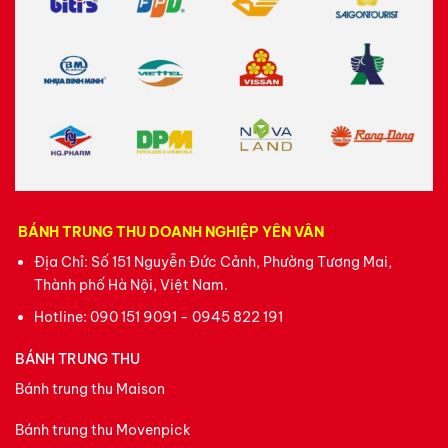
BÁNH TRUNG THU DOANH NGHIỆP YÊN VÂN
Địa Chỉ: Số 151 Nguyễn Đức Cảnh, Phường Tương Mai,
Thành phố Hà Nội, Việt Nam.
Hotline:
090 151 9091 - 0945 822 191
BÁNH TRUNG THU
Bánh trung thu Maison
Bánh trung thu Movenpick