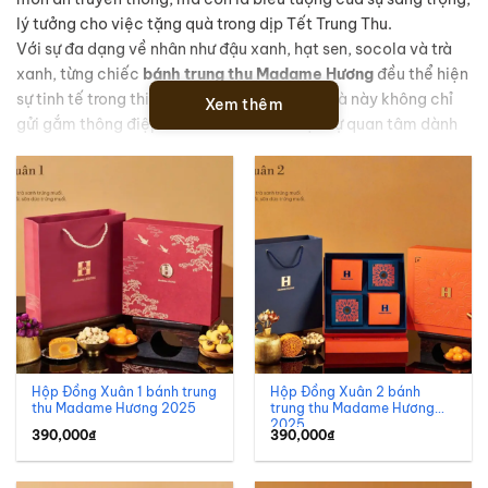
lý tưởng cho việc tặng quà trong dịp Tết Trung Thu.
Với sự đa dạng về nhân như đậu xanh, hạt sen, socola và trà
xanh, từng chiếc
bánh trung thu Madame Hương
đều thể hiện
sự tinh tế trong thiết kế và chế biến. Món quà này không chỉ
Xem thêm
gửi gắm thông điệp tri ân mà còn thể hiện sự quan tâm dành
cho đối tác, nhân viên, người thân và bạn bè. Khám phá ngay
bánh trung thu Madame Hương để nâng cao giá trị các mối
quan hệ trong mùa lễ hội này!
Hộp Đồng Xuân 1 bánh trung
Hộp Đồng Xuân 2 bánh
thu Madame Hương 2025
trung thu Madame Hương
2025
390,000
₫
390,000
₫