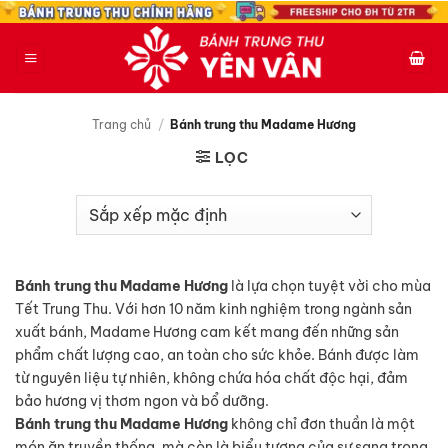
Bỏ
qua
nội
dung
Trang chủ
/
Bánh trung thu Madame Hương
LỌC
Bánh trung thu Madame Hương
là lựa chọn tuyệt vời cho mùa
Tết Trung Thu. Với hơn 10 năm kinh nghiệm trong ngành sản
xuất bánh, Madame Hương cam kết mang đến những sản
phẩm chất lượng cao, an toàn cho sức khỏe. Bánh được làm
từ nguyên liệu tự nhiên, không chứa hóa chất độc hại, đảm
bảo hương vị thơm ngon và bổ dưỡng.
Bánh trung thu Madame Hương
không chỉ đơn thuần là một
món ăn truyền thống, mà còn là biểu tượng của sự sang trọng,