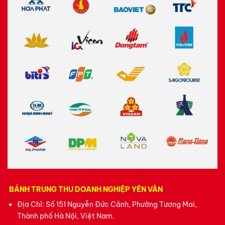
BÁNH TRUNG THU DOANH NGHIỆP YÊN VÂN
Địa Chỉ: Số 151 Nguyễn Đức Cảnh, Phường Tương Mai,
Thành phố Hà Nội, Việt Nam.