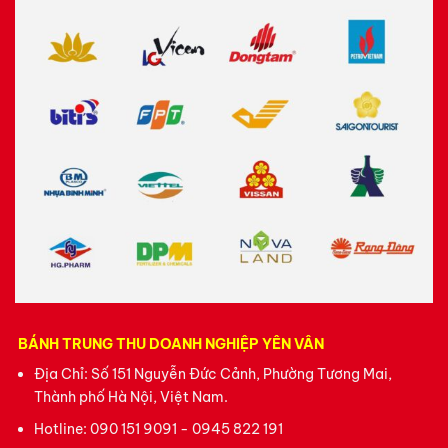
BÁNH TRUNG THU DOANH NGHIỆP YÊN VÂN
Địa Chỉ: Số 151 Nguyễn Đức Cảnh, Phường Tương Mai,
Thành phố Hà Nội, Việt Nam.
Hotline:
090 151 9091 - 0945 822 191