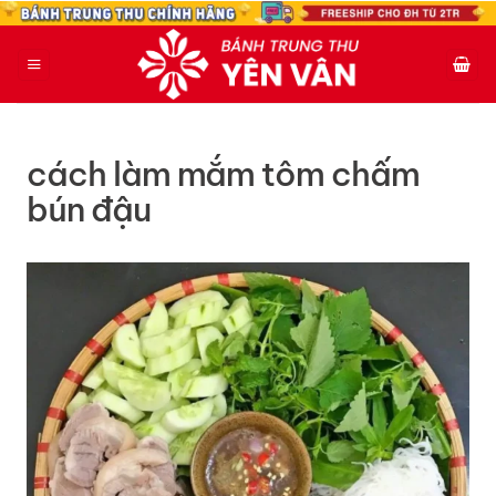
Bỏ
qua
nội
dung
cách làm mắm tôm chấm
bún đậu