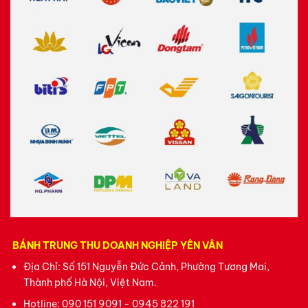
BÁNH TRUNG THU DOANH NGHIỆP YÊN VÂN
Địa Chỉ: Số 151 Nguyễn Đức Cảnh, Phường Tương Mai,
Thành phố Hà Nội, Việt Nam.
Hotline:
090 151 9091 - 0945 822 191