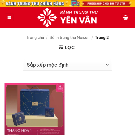
Bỏ
qua
nội
dung
Trang chủ
/
Bánh trung thu Maison
/
Trang 2
LỌC